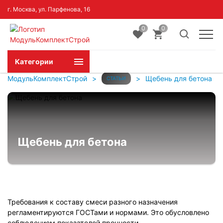
г. Москва, ул. Парфенова, 16
0
0
Категории
МодульКомплектСтрой
>
>
Щебень для бетона
СТАТЬИ
Щебень для бетона
Требования к составу смеси разного назначения
регламентируются ГОСТами и нормами. Это обусловлено
соблюдением показателей прочности,