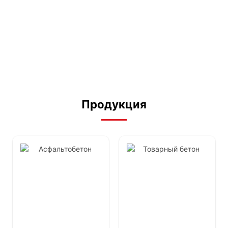
Щебень
Щебень гравийный
Гравийный щебень (Фр. 5-20)
2,099
₽
/тонна
Продукция