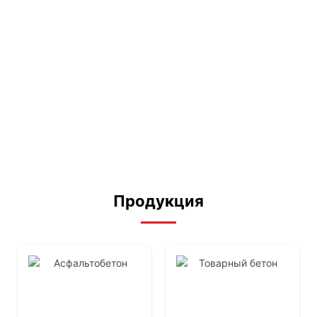
Раствор для кладки
Цементный раствор
Кладочный раствор М-150
4,070
₽
/куб
Продукция