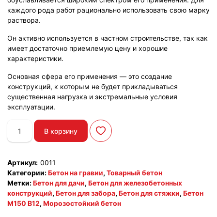
каждого рода работ рационально использовать свою марку
раствора.
Он активно используется в частном строительстве, так как
имеет достаточно приемлемую цену и хорошие
характеристики.
Основная сфера его применения — это создание
конструкций, к которым не будет прикладываться
существенная нагрузка и экстремальные условия
эксплуатации.
Количество
В корзину
товара
Товарный
бетон
Артикул:
0011
М150
Категории:
Бетон на гравии
,
Товарный бетон
(гравий)
Метки:
Бетон для дачи
,
Бетон для железобетонных
конструкций
,
Бетон для забора
,
Бетон для стяжки
,
Бетон
М150 В12
,
Морозостойкий бетон