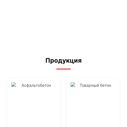
Щебень
Щебень гравийный
Гравийный щебень (Фр. 5-20)
2,099
₽
/тонна
Продукция