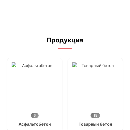
Раствор для кладки
Цементный раствор
Кладочный раствор М-150
4,070
₽
/куб
Продукция
6
18
Асфальтобетон
Товарный бетон