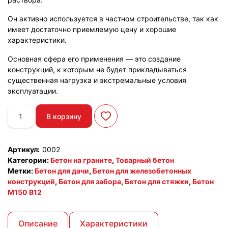
Он активно используется в частном строительстве, так как
имеет достаточно приемлемую цену и хорошие
характеристики.
Основная сфера его применения — это создание
конструкций, к которым не будет прикладываться
существенная нагрузка и экстремальные условия
эксплуатации.
Количество
В корзину
товара
Товарный
бетон
Артикул:
0002
М150
Категории:
Бетон на граните
,
Товарный бетон
(гранит)
Метки:
Бетон для дачи
,
Бетон для железобетонных
конструкций
,
Бетон для забора
,
Бетон для стяжки
,
Бетон
М150 В12
Описание
Характеристики