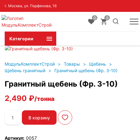
г. Москва, ул. Парфенова, 16
0
0
Категории
МодульКомплектСтрой
>
Товары
>
Щебень
>
Щебень гранитный
>
Гранитный щебень (Фр. 3-10)
Гранитный щебень (Фр. 3-10)
2,490
₽
/тонна
Количество
В корзину
товара
Гранитный
щебень
Артикул:
0057
(Фр.