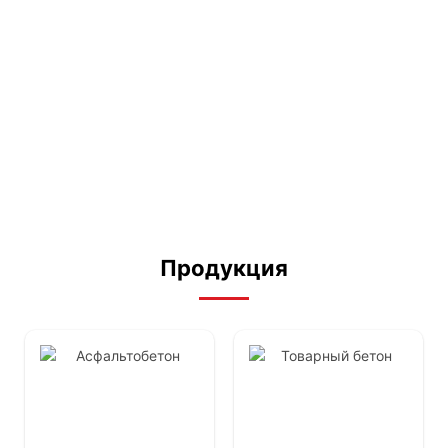
Тощий бетон
Тощий бетон М100
3,180
₽
/куб
Продукция