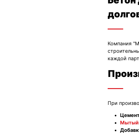
долго
Компания "М
строительны
каждой парт
Произ
При произво
Цемент
Мытый
Добавк