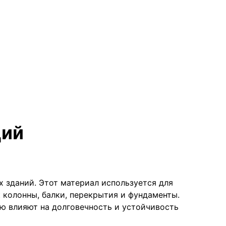
+7 (499) 226-14-45
Заказать звонок
info@betonmks.ru
нформация
Контакты
ций
х зданий. Этот материал используется для
 колонны, балки, перекрытия и фундаменты.
ю влияют на долговечность и устойчивость