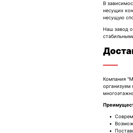
В зависимос
несущих кон
несущую спо
Наш завод о
стабильным
Доста
Компания "М
организуем 
многоэтажно
Преимущест
Соврем
Возмож
Постав