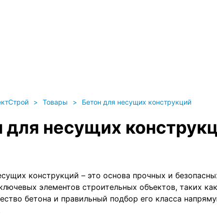
Работаем круглосуточно
0
0
Прайс
Доставка
Бетононасос
И
ектСтрой
>
Товары
>
Бетон для несущих конструкций
н для несущих конструк
есущих конструкций – это основа прочных и безопасны
ключевых элементов строительных объектов, таких как
ество бетона и правильный подбор его класса напряму
.