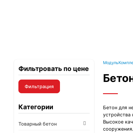
г. Москва, ул. Парфенова, 16
Категории
Каталог
МодульКомпл
Фильтровать по цене
Бето
Фильтрация
Минимальная
Максимальная
цена
цена
Категории
Бетон для н
устройства 
Высокое кач
Товарный бетон
сооружения