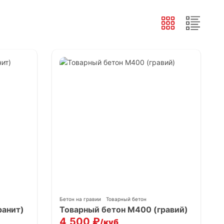
Бетон на гравии
Товарный бетон
ранит)
Товарный бетон М400 (гравий)
4,500
₽
/куб