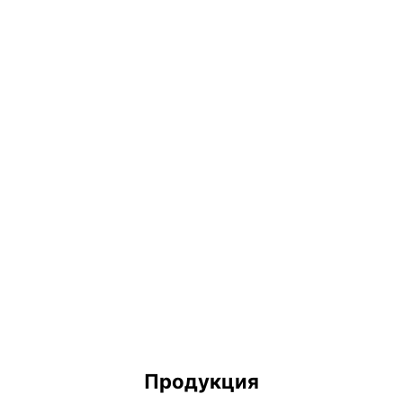
Раствор для кладки
Цементный раствор
Кладочный раствор М-150
4,070
₽
/куб
Продукция